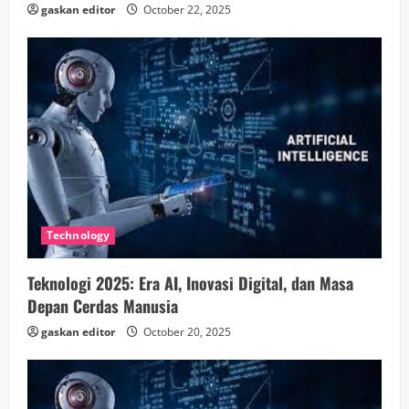
gaskan editor
October 22, 2025
g
Technology
Teknologi 2025: Era AI, Inovasi Digital, dan Masa
Depan Cerdas Manusia
gaskan editor
October 20, 2025