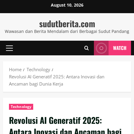
Skip
August 10, 2026
to
content
sudutberita.com
Wawasan dan Berita Mendalam dari Berbagai Sudut Pandang
WATCH
Primary
Menu
Home
Technology
Revolusi AI Generatif 2025: Antara Inovasi dan
Ancaman bagi Dunia Kerja
Technology
Revolusi AI Generatif 2025:
Antara Inovasi dan Ancaman bagi