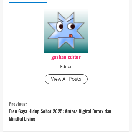
gaskan editor
Editor
View All Posts
C
Previous:
o
Tren Gaya Hidup Sehat 2025: Antara Digital Detox dan
Mindful Living
n