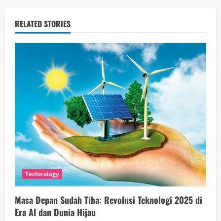
t
RELATED STORIES
i
n
u
e
R
e
a
d
Technology
i
Masa Depan Sudah Tiba: Revolusi Teknologi 2025 di
Era AI dan Dunia Hijau
n