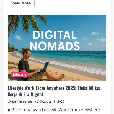
Read
Read More
more
about
Traveling
Jepang
2025:
Wisata
Budaya,
Teknologi,
dan
Tren
Modern
Lifestyle
Lifestyle Work From Anywhere 2025: Fleksibilitas
Kerja di Era Digital
gaskan editor
October 18, 2025
◆ Perkembangan Lifestyle Work From Anywhere