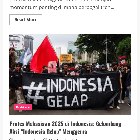
momentum penting di mana berbagai tren...
Read
Read More
more
about
Revolusi
AI
&
Social
Commerce:
Wajah
Teknologi
Indonesia
2025
Politics
Protes Mahasiswa 2025 di Indonesia: Gelombang
Aksi “Indonesia Gelap” Menggema