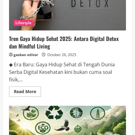
bagi
Dunia
Kerja
Lifestyle
Tren Gaya Hidup Sehat 2025: Antara Digital Detox
dan Mindful Living
gaskan editor
October 26, 2025
◆ Era Baru: Gaya Hidup Sehat di Tengah Dunia
Serba Digital Kesehatan kini bukan cuma soal
fisik,...
Read
Read More
more
about
Tren
Gaya
Hidup
Sehat
2025:
Antara
Digital
Detox