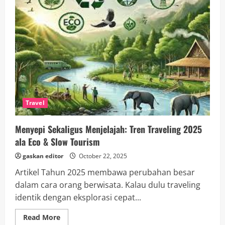
Tiba:
Revolusi
Teknologi
2025
di
Era
AI
dan
Dunia
Hijau
Travel
Menyepi Sekaligus Menjelajah: Tren Traveling 2025
ala Eco & Slow Tourism
gaskan editor
October 22, 2025
Artikel Tahun 2025 membawa perubahan besar
dalam cara orang berwisata. Kalau dulu traveling
identik dengan eksplorasi cepat...
Read
Read More
more