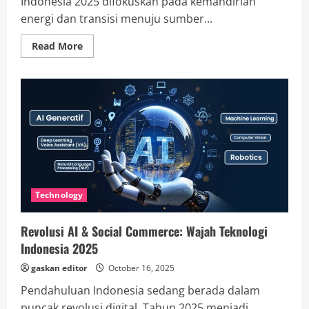
Indonesia 2025 difokuskan pada kemandirian
energi dan transisi menuju sumber...
Read
Read More
more
about
Politik
Energi
Indonesia
2025:
Transisi
Hijau,
Investasi
Strategis,
dan
Kemandirian
Nasional
Technology
Revolusi AI & Social Commerce: Wajah Teknologi
Indonesia 2025
gaskan editor
October 16, 2025
Pendahuluan Indonesia sedang berada dalam
puncak revolusi digital. Tahun 2025 menjadi