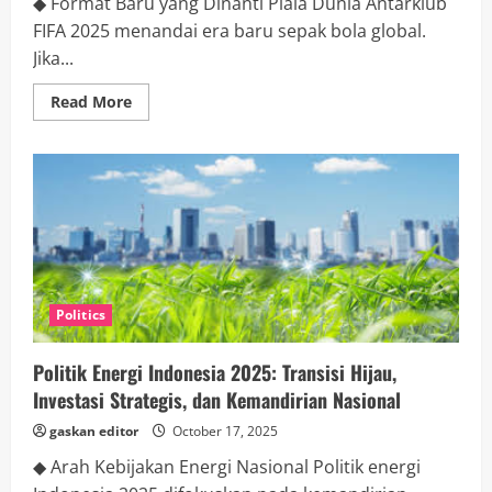
◆ Format Baru yang Dinanti Piala Dunia Antarklub
FIFA 2025 menandai era baru sepak bola global.
Jika...
Read
Read More
more
about
Piala
Dunia
Antarklub
FIFA
2025:
Era
Baru
Sepak
Bola
Global
dan
Politics
Harapan
Asia
Politik Energi Indonesia 2025: Transisi Hijau,
Investasi Strategis, dan Kemandirian Nasional
gaskan editor
October 17, 2025
◆ Arah Kebijakan Energi Nasional Politik energi