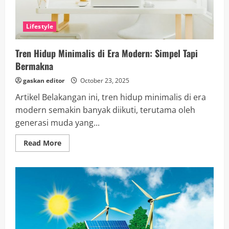
Lifestyle
Tren Hidup Minimalis di Era Modern: Simpel Tapi
Bermakna
gaskan editor
October 23, 2025
Artikel Belakangan ini, tren hidup minimalis di era
modern semakin banyak diikuti, terutama oleh
generasi muda yang...
Read
Read More
more
about
Tren
Hidup
Minimalis
di
Era
Modern:
Simpel
Tapi
Bermakna