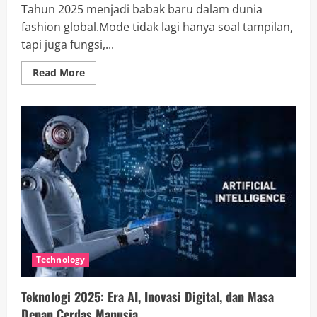
Tahun 2025 menjadi babak baru dalam dunia
fashion global.Mode tidak lagi hanya soal tampilan,
tapi juga fungsi,...
Read
Read More
more
about
Fashion
2025:
Tren
Smart
Wear,
Sustainability,
dan
Gaya
Hidup
Modern
Technology
Teknologi 2025: Era AI, Inovasi Digital, dan Masa
Depan Cerdas Manusia