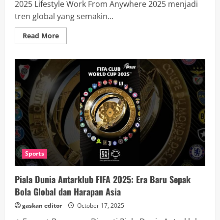
2025 Lifestyle Work From Anywhere 2025 menjadi
tren global yang semakin...
Read
Read More
more
about
Lifestyle
Work
From
Anywhere
2025:
Fleksibilitas
Kerja
di
Era
Digital
Sports
Piala Dunia Antarklub FIFA 2025: Era Baru Sepak
Bola Global dan Harapan Asia
gaskan editor
October 17, 2025