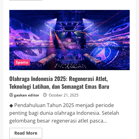
about
Menyepi
Sekaligus
Menjelajah:
Tren
Traveling
2025
ala
Eco
&
Slow
Tourism
Sports
Olahraga Indonesia 2025: Regenerasi Atlet,
Teknologi Latihan, dan Semangat Emas Baru
gaskan editor
October 21, 2025
◆ Pendahuluan Tahun 2025 menjadi periode
penting bagi dunia olahraga Indonesia. Setelah
gelombang besar regenerasi atlet pasca...
Read
Read More
more