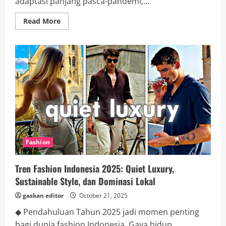
adaptasi panjang pasca-pandemi,...
Read
Read More
more
about
Tren
Traveling
Indonesia
2025:
Eco-
Tourism,
Digital
Nomad,
dan
Gaya
Liburan
Baru
Fashion
Tren Fashion Indonesia 2025: Quiet Luxury,
Sustainable Style, dan Dominasi Lokal
gaskan editor
October 21, 2025
◆ Pendahuluan Tahun 2025 jadi momen penting
bagi dunia fashion Indonesia. Gaya hidup