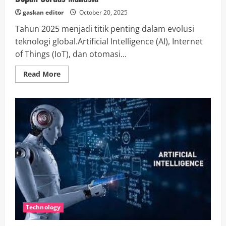
gaskan editor
October 20, 2025
Tahun 2025 menjadi titik penting dalam evolusi
teknologi global.Artificial Intelligence (AI), Internet
of Things (IoT), dan otomasi...
Read
Read More
more
about
Teknologi
2025:
Era
AI,
Inovasi
Digital,
dan
Masa
Depan
Cerdas
Manusia
Technology