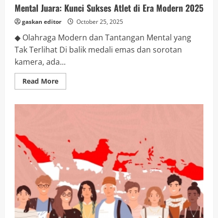
Mental Juara: Kunci Sukses Atlet di Era Modern 2025
Asik
Tanpa
Merusak
gaskan editor
October 25, 2025
Alam
◆ Olahraga Modern dan Tantangan Mental yang
Tak Terlihat Di balik medali emas dan sorotan
kamera, ada...
Read
Read More
more
about
Mental
Juara:
Kunci
Sukses
Atlet
di
Era
Modern
2025