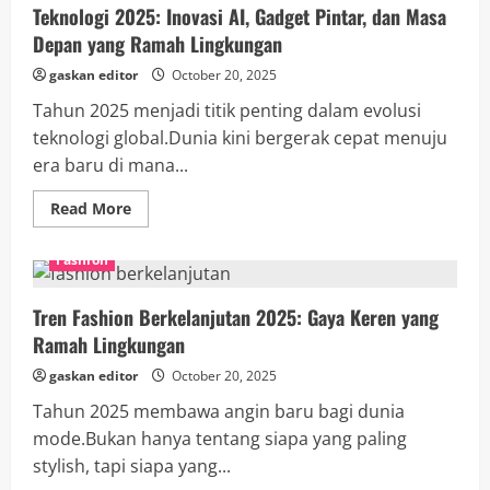
Teknologi 2025: Inovasi AI, Gadget Pintar, dan Masa
Depan yang Ramah Lingkungan
gaskan editor
October 20, 2025
Tahun 2025 menjadi titik penting dalam evolusi
teknologi global.Dunia kini bergerak cepat menuju
era baru di mana...
Read
Read More
more
about
Teknologi
Fashion
2025:
Inovasi
AI,
Tren Fashion Berkelanjutan 2025: Gaya Keren yang
Gadget
Pintar,
Ramah Lingkungan
dan
Masa
Depan
gaskan editor
October 20, 2025
yang
Ramah
Tahun 2025 membawa angin baru bagi dunia
Lingkungan
mode.Bukan hanya tentang siapa yang paling
stylish, tapi siapa yang...