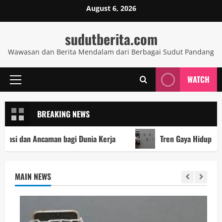
Skip
August 6, 2026
to
content
sudutberita.com
Wawasan dan Berita Mendalam dari Berbagai Sudut Pandang
WATCH
Primary
Menu
BREAKING NEWS
an bagi Dunia Kerja
Tren Gaya Hidup Sehat 2025: Antara 
MAIN NEWS