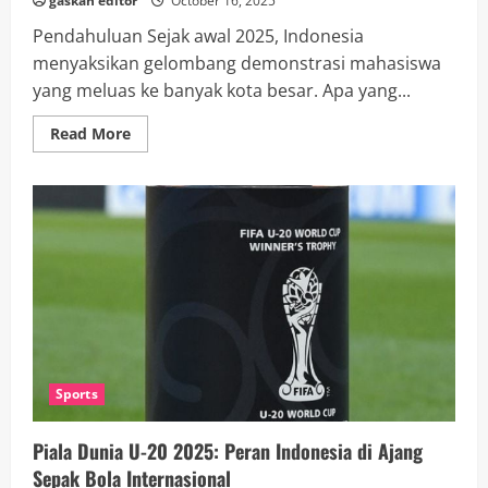
gaskan editor
October 16, 2025
Pendahuluan Sejak awal 2025, Indonesia
menyaksikan gelombang demonstrasi mahasiswa
yang meluas ke banyak kota besar. Apa yang...
Read
Read More
more
about
Protes
Mahasiswa
2025
di
Indonesia:
Gelombang
Aksi
“Indonesia
Gelap”
Menggema
Sports
Piala Dunia U-20 2025: Peran Indonesia di Ajang
Sepak Bola Internasional