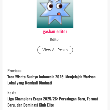
gaskan editor
Editor
View All Posts
C
Previous:
o
Tren Wisata Budaya Indonesia 2025: Menjelajah Warisan
Lokal yang Kembali Diminati
n
Next:
t
Liga Champions Eropa 2025/26: Persaingan Baru, Format
Baru, dan Dominasi Klub Elite
i