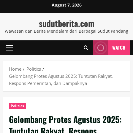
Skip
August 7, 2026
to
content
sudutberita.com
Wawasan dan Berita Mendalam dari Berbagai Sudut Pandang
WATCH
Primary
Menu
Home
Politics
Gelombang Protes Agustus 2025: Tuntutan Rakyat,
Respons Pemerintah, dan Dampaknya
Politics
Gelombang Protes Agustus 2025:
Tuntutan Rakyat, Respons