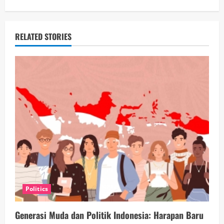
n
u
RELATED STORIES
e
R
e
a
d
i
n
Politics
g
Generasi Muda dan Politik Indonesia: Harapan Baru