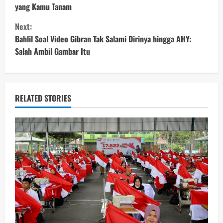
yang Kamu Tanam
n
Next:
t
Bahlil Soal Video Gibran Tak Salami Dirinya hingga AHY:
Salah Ambil Gambar Itu
i
n
u
RELATED STORIES
e
R
e
a
d