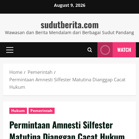
Skip
August 9, 2026
to
content
sudutberita.com
Wawasan dan Berita Mendalam dari Berbagai Sudut Pandang
WATCH
Primary
Menu
Home
Pemerintah
Permintaan Amnesti Silfester Matutina Dianggap Cacat
Hukum
Hukum
Pemerintah
Permintaan Amnesti Silfester
Matutina Dianggap Cacat Hukum