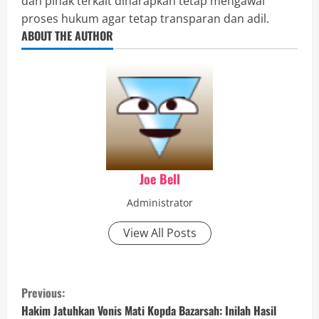
dan pihak terkait diharapkan tetap mengawal
proses hukum agar tetap transparan dan adil.
ABOUT THE AUTHOR
Joe Bell
Administrator
View All Posts
C
Previous:
o
Hakim Jatuhkan Vonis Mati Kopda Bazarsah: Inilah Hasil