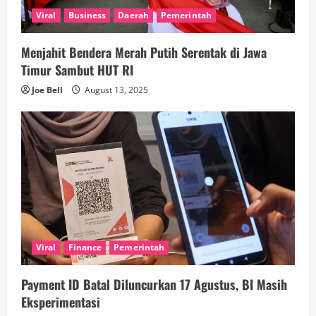
i
Viral
Business
Daerah
Pemerintah
n
Menjahit Bendera Merah Putih Serentak di Jawa
g
Timur Sambut HUT RI
Joe Bell
August 13, 2025
Viral
Finance
Pemerintah
Payment ID Batal Diluncurkan 17 Agustus, BI Masih
Eksperimentasi