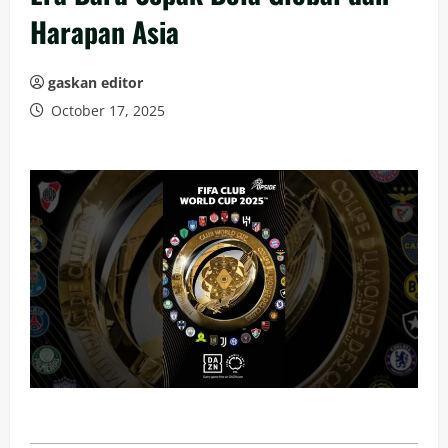
Harapan Asia
gaskan editor
October 17, 2025