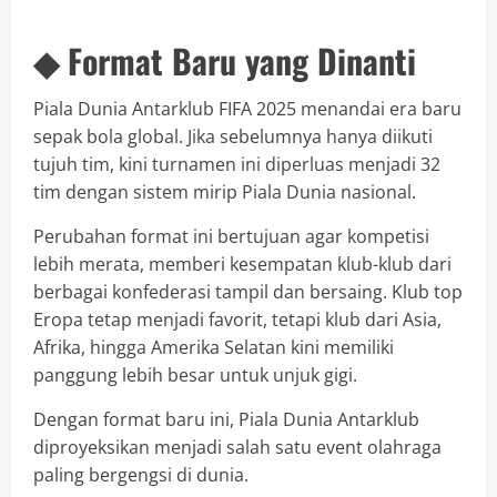
◆ Format Baru yang Dinanti
Piala Dunia Antarklub FIFA 2025 menandai era baru
sepak bola global. Jika sebelumnya hanya diikuti
tujuh tim, kini turnamen ini diperluas menjadi 32
tim dengan sistem mirip Piala Dunia nasional.
Perubahan format ini bertujuan agar kompetisi
lebih merata, memberi kesempatan klub-klub dari
berbagai konfederasi tampil dan bersaing. Klub top
Eropa tetap menjadi favorit, tetapi klub dari Asia,
Afrika, hingga Amerika Selatan kini memiliki
panggung lebih besar untuk unjuk gigi.
Dengan format baru ini, Piala Dunia Antarklub
diproyeksikan menjadi salah satu event olahraga
paling bergengsi di dunia.