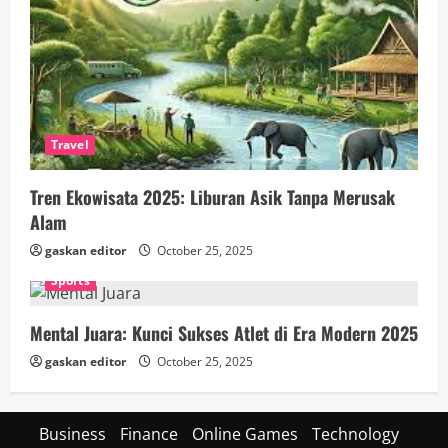
Travel
Tren Ekowisata 2025: Liburan Asik Tanpa Merusak
Alam
gaskan editor
October 25, 2025
Sports
Mental Juara: Kunci Sukses Atlet di Era Modern 2025
gaskan editor
October 25, 2025
Business
Finance
Online Games
Technology