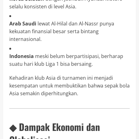
selalu konsisten di level Asia.
Arab Saudi
lewat Al-Hilal dan Al-Nassr punya
kekuatan finansial besar serta bintang
internasional.
Indonesia
meski belum berpartisipasi, berharap
suatu hari klub Liga 1 bisa bersaing.
Kehadiran klub Asia di turnamen ini menjadi
kesempatan untuk membuktikan bahwa sepak bola
Asia semakin diperhitungkan.
◆ Dampak Ekonomi dan