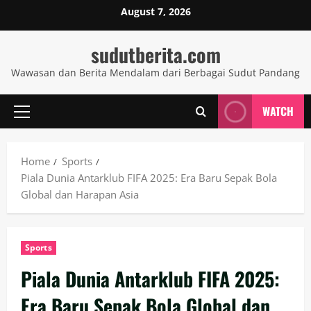
Skip
August 7, 2026
to
content
sudutberita.com
Wawasan dan Berita Mendalam dari Berbagai Sudut Pandang
WATCH
Primary
Menu
Home
Sports
Piala Dunia Antarklub FIFA 2025: Era Baru Sepak Bola
Global dan Harapan Asia
Sports
Piala Dunia Antarklub FIFA 2025:
Era Baru Sepak Bola Global dan