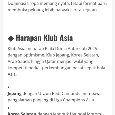
Dominasi Eropa memang nyata, tetapi format baru
membuka peluang lebih banyak cerita kejutan.
◆ Harapan Klub Asia
Klub Asia menatap Piala Dunia Antarklub 2025
dengan optimisme. Klub Jepang, Korea Selatan,
Arab Saudi, hingga Qatar menjadi wakil yang
kompetitif berkat perkembangan pesat sepak bola
Asia.
Jepang
dengan Urawa Red Diamonds membawa
pengalaman panjang di Liga Champions Asia.
Korea Selatan
dengan Jeonbuk Hyundai Motors