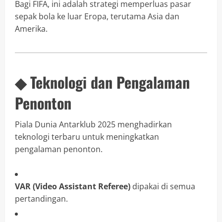
Bagi FIFA, ini adalah strategi memperluas pasar
sepak bola ke luar Eropa, terutama Asia dan
Amerika.
◆ Teknologi dan Pengalaman
Penonton
Piala Dunia Antarklub 2025 menghadirkan
teknologi terbaru untuk meningkatkan
pengalaman penonton.
VAR (Video Assistant Referee)
dipakai di semua
pertandingan.