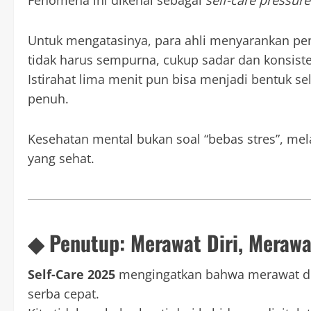
Fenomena ini dikenal sebagai
self-care pressure
Untuk mengatasinya, para ahli menyarankan pend
tidak harus sempurna, cukup sadar dan konsist
Istirahat lima menit pun bisa menjadi bentuk se
penuh.
Kesehatan mental bukan soal “bebas stres”, m
yang sehat.
◆ Penutup: Merawat Diri, Merawa
Self-Care 2025
mengingatkan bahwa merawat dir
serba cepat.