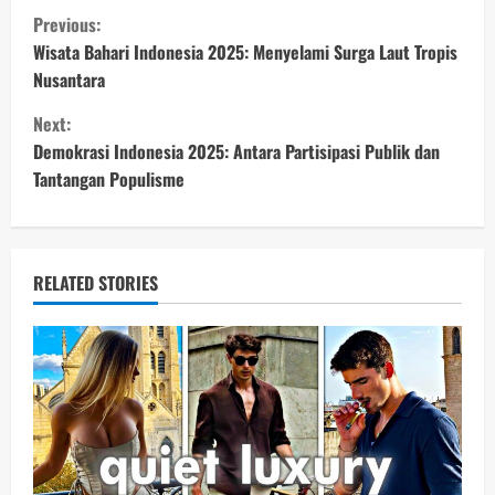
C
Previous:
o
Wisata Bahari Indonesia 2025: Menyelami Surga Laut Tropis
Nusantara
n
Next:
t
Demokrasi Indonesia 2025: Antara Partisipasi Publik dan
Tantangan Populisme
i
n
u
RELATED STORIES
e
R
e
a