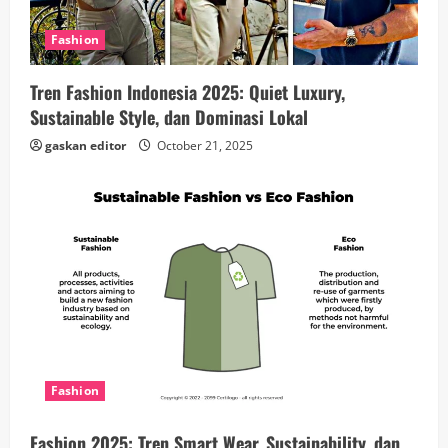
d
Fashion
i
Tren Fashion Indonesia 2025: Quiet Luxury,
n
Sustainable Style, dan Dominasi Lokal
g
gaskan editor
October 21, 2025
Fashion
Fashion 2025: Tren Smart Wear, Sustainability, dan