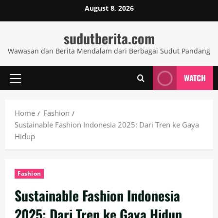
Skip
August 8, 2026
to
content
sudutberita.com
Wawasan dan Berita Mendalam dari Berbagai Sudut Pandang
WATCH
Primary
Menu
Home
Fashion
Sustainable Fashion Indonesia 2025: Dari Tren ke Gaya
Hidup
Fashion
Sustainable Fashion Indonesia
2025: Dari Tren ke Gaya Hidup