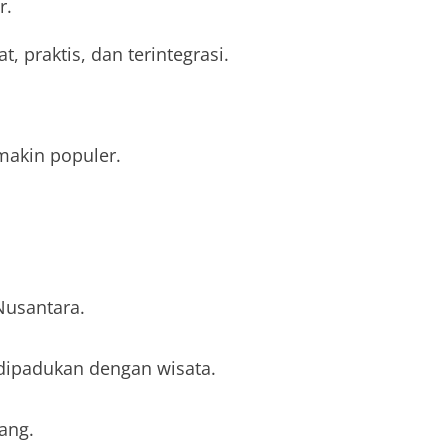
r.
, praktis, dan terintegrasi.
makin populer.
Nusantara.
dipadukan dengan wisata.
ang.