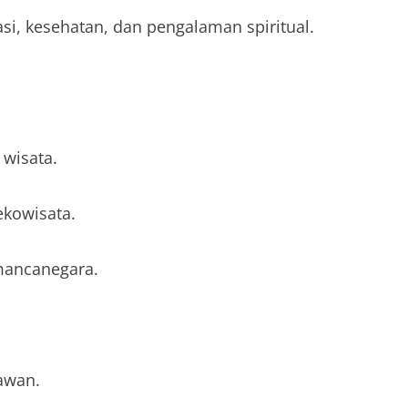
i, kesehatan, dan pengalaman spiritual.
wisata.
ekowisata.
mancanegara.
awan.