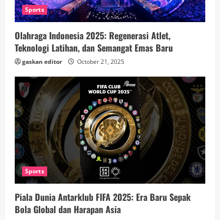
n
Sports
g
Olahraga Indonesia 2025: Regenerasi Atlet,
Teknologi Latihan, dan Semangat Emas Baru
gaskan editor
October 21, 2025
Sports
Piala Dunia Antarklub FIFA 2025: Era Baru Sepak
Bola Global dan Harapan Asia