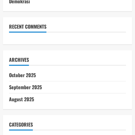
Demokrasi
RECENT COMMENTS
ARCHIVES
October 2025
September 2025
August 2025
CATEGORIES