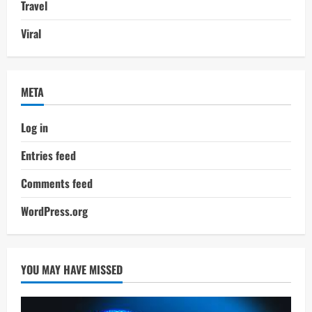
Travel
Viral
META
Log in
Entries feed
Comments feed
WordPress.org
YOU MAY HAVE MISSED