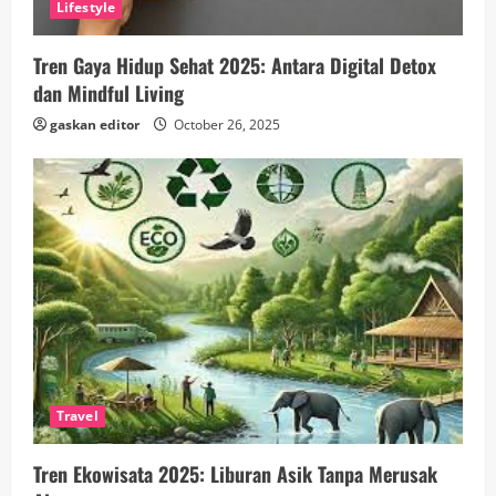
Lifestyle
Tren Gaya Hidup Sehat 2025: Antara Digital Detox
dan Mindful Living
gaskan editor
October 26, 2025
Travel
Tren Ekowisata 2025: Liburan Asik Tanpa Merusak