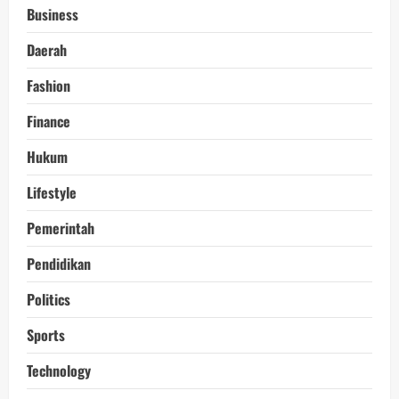
Business
Daerah
Fashion
Finance
Hukum
Lifestyle
Pemerintah
Pendidikan
Politics
Sports
Technology